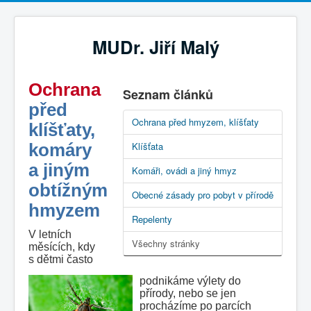
MUDr. Jiří Malý
Ochrana
Seznam článků
před
Ochrana před hmyzem, klíšťaty
klíšťaty,
komáry
Klíšťata
a jiným
Komáři, ovádi a jiný hmyz
obtížným
Obecné zásady pro pobyt v přírodě
hmyzem
Repelenty
V letních
Všechny stránky
měsících, kdy
s dětmi často
podnikáme výlety do
přírody, nebo se jen
procházíme po parcích