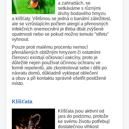
a zahradách, se
setkáváme s různými
druhy bodavého hmyzu
a klíšťaty. Většinou se jedná o banální záležitost,
ale se vzrůstajícím počtem alergií a přenosných
infekčních onemocnění je třeba dbát zvýšené
opatrnosti nebo se pokud možno tomuto “střetu“
vyhnout.
Pouze proti malému procentu nemocí
přenášených obtížným hmyzem či ostatními
členovci existují očkovací vakcíny, proto je
důležité nejen používat účinnou ochranu ve
formě repelentů, ale zkontrolovat sebe i děti po
návratu domů, důkladně vyklepat oblečení
a obuv a při kontaktu správně ošetřit postižené
místo.
Klíšťata
Klíšťata jsou aktivní od
jara do podzimu, protože
ke svému životu potřebují
dostatečnou vlhkost