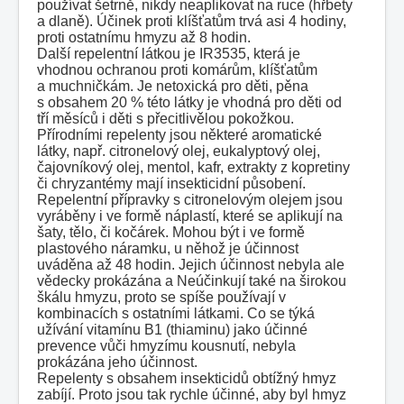
používat šetrně, nikdy neaplikovat na ruce (hřbety
a dlaně). Účinek proti klíšťatům trvá asi 4 hodiny,
proti ostatnímu hmyzu až 8 hodin.
Další repelentní látkou je IR3535, která je
vhodnou ochranou proti komárům, klíšťatům
a muchničkám. Je netoxická pro děti, pěna
s obsahem 20 % této látky je vhodná pro děti od
tří měsíců i děti s přecitlivělou pokožkou.
Přírodními repelenty jsou některé aromatické
látky, např. citronelový olej, eukalyptový olej,
čajovníkový olej, mentol, kafr, extrakty z kopretiny
či chryzantémy mají insekticidní působení.
Repelentní přípravky s citronelovým olejem jsou
vyráběny i ve formě náplastí, které se aplikují na
šaty, tělo, či kočárek. Mohou být i ve formě
plastového náramku, u něhož je účinnost
uváděna až 48 hodin. Jejich účinnost nebyla ale
vědecky prokázána a Neúčinkují také na širokou
škálu hmyzu, proto se spíše používají v
kombinacích s ostatními látkami. Co se týká
užívání vitamínu B1 (thiaminu) jako účinné
prevence vůči hmyzímu kousnutí, nebyla
prokázána jeho účinnost.
Repelenty s obsahem insekticidů obtížný hmyz
zabíjí. Proto jsou tak rychle účinné, aby byl hmyz