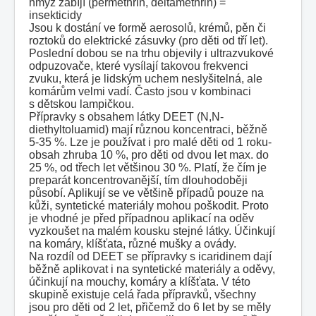
hmyz zabíjí (permethrin, deltamethrin) =
insekticidy
Jsou k dostání ve formě aerosolů, krémů, pěn či
roztoků do elektrické zásuvky (pro děti od tří let).
Poslední dobou se na trhu objevily i ultrazvukové
odpuzovače, které vysílají takovou frekvenci
zvuku, která je lidským uchem neslyšitelná, ale
komárům velmi vadí. Často jsou v kombinaci
s dětskou lampičkou.
Přípravky s obsahem látky DEET (N,N-
diethyltoluamid) mají různou koncentraci, běžně
5-35 %. Lze je používat i pro malé děti od 1 roku-
obsah zhruba 10 %, pro děti od dvou let max. do
25 %, od třech let většinou 30 %. Platí, že čím je
preparát koncentrovanější, tím dlouhodoběji
působí. Aplikují se ve většině případů pouze na
kůži, syntetické materiály mohou poškodit. Proto
je vhodné je před případnou aplikací na oděv
vyzkoušet na malém kousku stejné látky. Účinkují
na komáry, klíšťata, různé mušky a ovády.
Na rozdíl od DEET se přípravky s icaridinem dají
běžně aplikovat i na syntetické materiály a oděvy,
účinkují na mouchy, komáry a klíšťata. V této
skupině existuje celá řada přípravků, všechny
jsou pro děti od 2 let, přičemž do 6 let by se měly