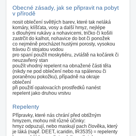
Obecné zásady, jak se připravit na pobyt
v přírodě
nosit oblečení světlých barev, které tak neláká
komáry, klíšťata, vosy a další hmyz, nejlépe
s dlouhými rukávy a nohavicemi, tričko či košili
zastrčit do kalhot, nohavice do bot či ponožek
co nejméně procházet hustými porosty, vysokou
trávou či stojatou vodou
pro spaní použít moskytiéru, zvláště na kočárek či
neuzavřený stan
použít vhodný repelent na obnažené části těla
(nikdy ne pod oblečení nebo na spálenou či
poraněnou pokožku), případně na okraje
oblečení
při použití opalovacích prostředků nanést
repelent jako druhou vrstvu
Repelenty
Přípravky, které nás chrání před obtížným
hmyzem, mohou mít různé účinky:
hmyz odpuzují, nebo maskují pach člověka, který
je láká (např. DEET, icaridin, IR3535) = repelenty