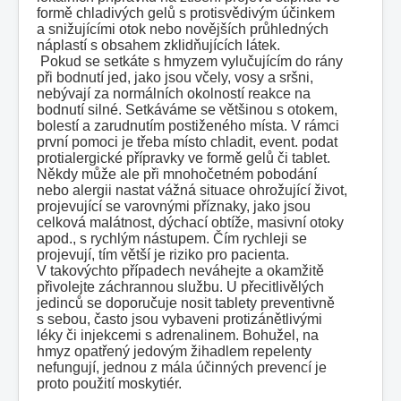
formě chladivých gelů s protisvědivým účinkem
a snižujícími otok nebo novějších průhledných
náplastí s obsahem zklidňujících látek.
Pokud se setkáte s hmyzem vylučujícím do rány
při bodnutí jed, jako jsou včely, vosy a sršni,
nebývají za normálních okolností reakce na
bodnutí silné. Setkáváme se většinou s otokem,
bolestí a zarudnutím postiženého místa. V rámci
první pomoci je třeba místo chladit, event. podat
protialergické přípravky ve formě gelů či tablet.
Někdy může ale při mnohočetném pobodání
nebo alergii nastat vážná situace ohrožující život,
projevující se varovnými příznaky, jako jsou
celková malátnost, dýchací obtíže, masivní otoky
apod., s rychlým nástupem. Čím rychleji se
projevují, tím větší je riziko pro pacienta.
V takovýchto případech neváhejte a okamžitě
přivolejte záchrannou službu. U přecitlivělých
jedinců se doporučuje nosit tablety preventivně
s sebou, často jsou vybaveni protizánětlivými
léky či injekcemi s adrenalinem. Bohužel, na
hmyz opatřený jedovým žihadlem repelenty
nefungují, jednou z mála účinných prevencí je
proto použití moskytiér.