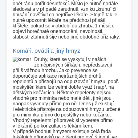
opět ránu potřít desinfekcí. Místo je nutné nadále
sledovat a v případě zarudnutí, vzniku „kruhu“ či
hnisání navštívit co nejdříve lékaře. Stejně tak je
nutné upozornit lékaře na předchozí přisátí
klíštěte, pokud se v období do zhruba 1 měsíce
objeví horečnaté onemocnění, nevolnosti,
slabost, ztuhnutí šíje nebo jiné obdobné příznaky.
Komáři, ovádi a jiný hmyz
Druhy, které se vyskytují v našich
zeměpisných šířkách, nepředstavují
příliš vážnou hrozbu. Jako prevence se
doporučuje aplikace nejrůznějších druhů
repelentů a přístrojů na odpuzování hmyzu, popř.
moskytiér, které lze velmi dobře využít např. na
dětských kočárcích. Některé repelenty nejsou
vhodné pro miminka nebo malé děti, jiné jsou
naopak vyvinuty přímo pro ně. Dnes již existují
i elektrické přístroje na odpuzování hmyzu určené
pro miminka přímo do postýlky nebo kočárku.
Vhodný repelentní přípravek si vyberete přímo
v lékárně po konzultaci s lékárníkem.
V případě bodnutí hmyzem existuje celá řada
lokálních přípravků na ztišení projevů štípnutí ve