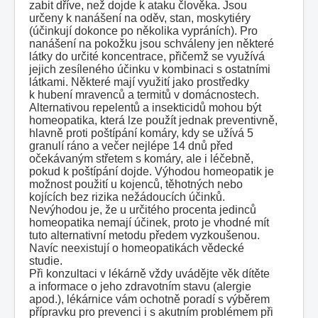
zabit dříve, než dojde k ataku člověka. Jsou
určeny k nanášení na oděv, stan, moskytiéry
(účinkují dokonce po několika vypráních). Pro
nanášení na pokožku jsou schváleny jen některé
látky do určité koncentrace, přičemž se využívá
jejich zesíleného účinku v kombinaci s ostatními
látkami. Některé mají využití jako prostředky
k hubení mravenců a termitů v domácnostech.
Alternativou repelentů a insekticidů mohou být
homeopatika, která lze použít jednak preventivně,
hlavně proti poštípání komáry, kdy se užívá 5
granulí ráno a večer nejlépe 14 dnů před
očekávaným střetem s komáry, ale i léčebně,
pokud k poštípání dojde. Výhodou homeopatik je
možnost použití u kojenců, těhotných nebo
kojících bez rizika nežádoucích účinků.
Nevýhodou je, že u určitého procenta jedinců
homeopatika nemají účinek, proto je vhodné mít
tuto alternativní metodu předem vyzkoušenou.
Navíc neexistují o homeopatikách vědecké
studie.
Při konzultaci v lékárně vždy uvádějte věk dítěte
a informace o jeho zdravotním stavu (alergie
apod.), lékárnice vám ochotně poradí s výběrem
přípravku pro prevenci i s akutním problémem při