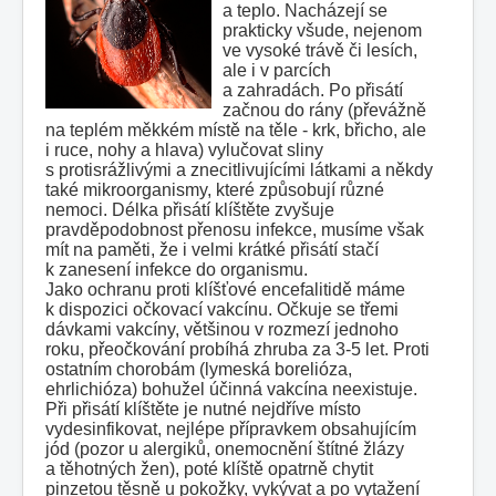
a teplo. Nacházejí se
prakticky všude, nejenom
ve vysoké trávě či lesích,
ale i v parcích
a zahradách. Po přisátí
začnou do rány (převážně
na teplém měkkém místě na těle - krk, břicho, ale
i ruce, nohy a hlava) vylučovat sliny
s protisrážlivými a znecitlivujícími látkami a někdy
také mikroorganismy, které způsobují různé
nemoci. Délka přisátí klíštěte zvyšuje
pravděpodobnost přenosu infekce, musíme však
mít na paměti, že i velmi krátké přisátí stačí
k zanesení infekce do organismu.
Jako ochranu proti klíšťové encefalitidě máme
k dispozici očkovací vakcínu. Očkuje se třemi
dávkami vakcíny, většinou v rozmezí jednoho
roku, přeočkování probíhá zhruba za 3-5 let. Proti
ostatním chorobám (lymeská borelióza,
ehrlichióza) bohužel účinná vakcína neexistuje.
Při přisátí klíštěte je nutné nejdříve místo
vydesinfikovat, nejlépe přípravkem obsahujícím
jód (pozor u alergiků, onemocnění štítné žlázy
a těhotných žen), poté klíště opatrně chytit
pinzetou těsně u pokožky, vykývat a po vytažení