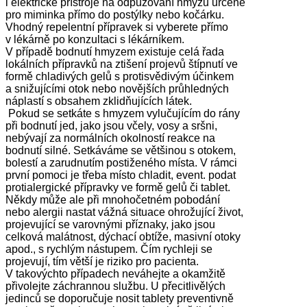
i elektrické přístroje na odpuzování hmyzu určené
pro miminka přímo do postýlky nebo kočárku.
Vhodný repelentní přípravek si vyberete přímo
v lékárně po konzultaci s lékárníkem.
V případě bodnutí hmyzem existuje celá řada
lokálních přípravků na ztišení projevů štípnutí ve
formě chladivých gelů s protisvědivým účinkem
a snižujícími otok nebo novějších průhledných
náplastí s obsahem zklidňujících látek.
Pokud se setkáte s hmyzem vylučujícím do rány
při bodnutí jed, jako jsou včely, vosy a sršni,
nebývají za normálních okolností reakce na
bodnutí silné. Setkáváme se většinou s otokem,
bolestí a zarudnutím postiženého místa. V rámci
první pomoci je třeba místo chladit, event. podat
protialergické přípravky ve formě gelů či tablet.
Někdy může ale při mnohočetném pobodání
nebo alergii nastat vážná situace ohrožující život,
projevující se varovnými příznaky, jako jsou
celková malátnost, dýchací obtíže, masivní otoky
apod., s rychlým nástupem. Čím rychleji se
projevují, tím větší je riziko pro pacienta.
V takovýchto případech neváhejte a okamžitě
přivolejte záchrannou službu. U přecitlivělých
jedinců se doporučuje nosit tablety preventivně