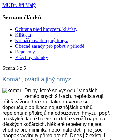
MUDr. Jiří Malý
Seznam článků
Ochrana před hmyzem, klíšťaty
Klíšťata
Komáři, ovádi a jiný hmyz
Obecné zásady pro pobyt v přírodě
Repelenty
Všechny stránky
Strana 3 z 5
Komáři, ovádi a jiný hmyz
Druhy, které se vyskytují v našich
zeměpisných šířkách, nepředstavují
příliš vážnou hrozbu. Jako prevence se
doporučuje aplikace nejrůznějších druhů
repelentů a přístrojů na odpuzování hmyzu, popř.
moskytiér, které lze velmi dobře využít např. na
dětských kočárcích. Některé repelenty nejsou
vhodné pro miminka nebo malé děti, jiné jsou
naopak vyvinuty přímo pro ně. Dnes již existují