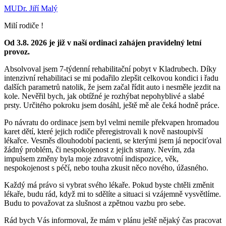
MUDr. Jiří Malý
Milí rodiče !
Od 3.8. 2026 je již v naší ordinaci zahájen pravidelný letní
provoz.
Absolvoval jsem 7-týdenní rehabilitační pobyt v Kladrubech. Díky
intenzivní rehabilitaci se mi podařilo zlepšit celkovou kondici i řadu
dalších parametrů natolik, že jsem začal řídit auto i nesměle jezdit na
kole. Nevěřil bych, jak obtížné je rozhýbat nepohyblivé a slabé
prsty. Určitého pokroku jsem dosáhl, ještě mě ale čeká hodně práce.
Po návratu do ordinace jsem byl velmi nemile překvapen hromadou
karet dětí, které jejich rodiče přeregistrovali k nově nastoupivší
lékařce. Vesměs dlouhodobí pacienti, se kterými jsem já nepociťoval
žádný problém, či nespokojenost z jejich strany. Nevím, zda
impulsem změny byla moje zdravotní indispozice, věk,
nespokojenost s péčí, nebo touha zkusit něco nového, úžasného.
Každý má právo si vybrat svého lékaře. Pokud byste chtěli změnit
lékaře, budu rád, když mi to sdělíte a situaci si vzájemně vysvětlíme.
Budu to považovat za slušnost a zpětnou vazbu pro sebe.
Rád bych Vás informoval, že mám v plánu ještě nějaký čas pracovat