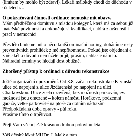
(limitem by mohlo být zdraví). Lékaři málokdy chodí do důchodu v
65 letech…
O pokračování činnosti ordinace nemusíte mít obavy.
Mám předběžnou domluvu s mladou kolegyní, která má za sebou již
mateřské povinnosti a dokončuje si kvalifikaci, nabírá zkušenosti i
prací v nemocnici.
Přes léto budeme mít o něco kratší ordinační hodiny, doháníme resty
preventivních prohlídek z mé nepřítomnosti. Pokud jste objednaní a
z nějakého důvodu nemůžete přijít, prosím, nahlaste nám to.
Náhradní termíny se hledají dost obtížně.
Zhoršený přístup k ordinaci z důvodu rekonstrukce
Ještě organizační upozornění. Od 3.8. začala rekonstrukce Krymské
ulice od napojení z ulice Jízdárenská po napojení na ulici
Charkovskou. Ulice zcela uzavřená, bez možnosti parkován, ev.
možnosti jsou omezené – kolem náměstí Horákové, podzemní
garáže, velké parkoviště na ploše za dolním nádražím.
Předpokládaná doba opravy - půl roku.
Prosíme tímto o trpělivost.
Přeji Vám všem ještě krásnou druhou polovinu léta.
Váš dětský lékař MUDr. J. Malý a tým